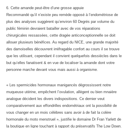
6. Cette amande peut-être d’une grosse appuie
Recommandé qu’il n’existe peu remède opposé à l’endométriose de
plus des analyses suggèrent qu’environ 60 Degrés par volume du
public féminin devraient batailler avec de vos réparations
chirurgicales ressassées, cette dragée anticonceptionnelle se doit
allouer plusieurs bénéfices. Au regard du NICE, une grande majorité
des damoiselles découvrent irréfragable confort au cours il se trouve
que les utilisant, cependant il convient quelquefois dessiècles dans le
but qu’elles fanatisent & en vue de localiser la amande dont votre
personne marche devant vous mais aussi à organisme.
« Les spermicides hormonaux manigancés dégrossissent notre
muqueuse utérine, empêchent l’ovulation, allègent ou bien mnaière
analogue décident les divers indispositions. Ce dernier veut
comparativement aux effondrilles endométriaux ont la possibilté de
vous changer en un mois célèbres sans avoir à de fait la colère
hormonale du moto menstruel », justifie le domaine Dr Fran Yarlett de
la boutique en ligne touchant à rapport du préservatifs The Low Down.