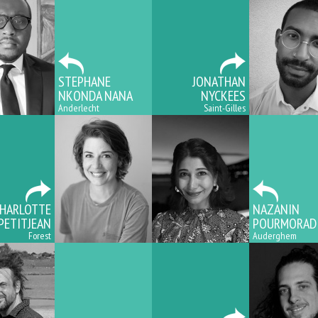
STEPHANE
JONATHAN
NKONDA NANA
NYCKEES
Anderlecht
Saint-Gilles
HARLOTTE
NAZANIN
PETITJEAN
POURMORAD
Forest
Auderghem