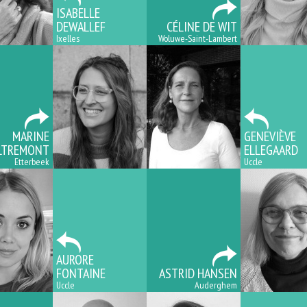
ISABELLE
DEWALLEF
CÉLINE DE WIT
Ixelles
Woluwe-Saint-Lambert
MARINE
GENEVIÈVE
LTREMONT
ELLEGAARD
Etterbeek
Uccle
AURORE
FONTAINE
ASTRID HANSEN
Uccle
Auderghem