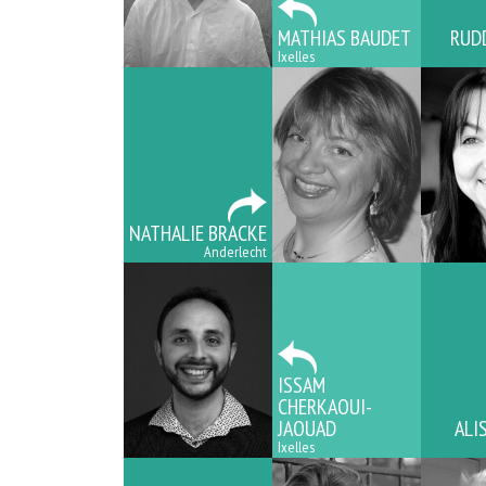
MATHIAS BAUDET
RUD
Ixelles
NATHALIE BRACKE
Anderlecht
ISSAM
CHERKAOUI-
JAOUAD
ALI
Ixelles