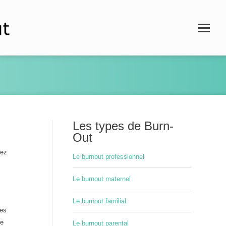
Les types de Burn-
Out
rez
Le burnout professionnel
Le burnout maternel
Le burnout familial
ses
re
Le burnout parental