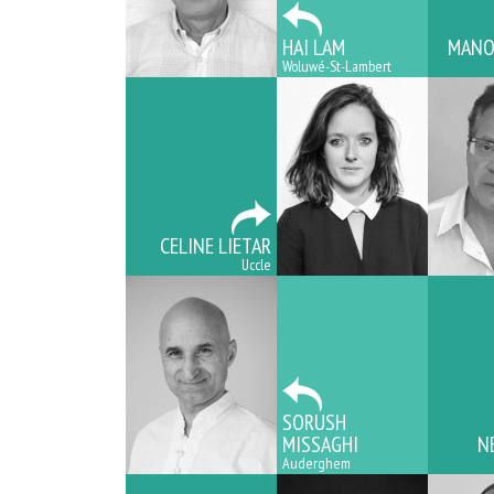
HAI LAM
MANO
Woluwé-St-Lambert
CELINE LIETAR
Uccle
SORUSH
MISSAGHI
N
Auderghem