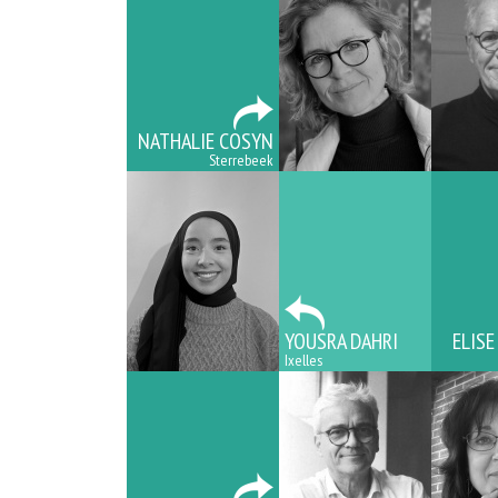
NATHALIE COSYN
Sterrebeek
YOUSRA DAHRI
ELISE
Ixelles