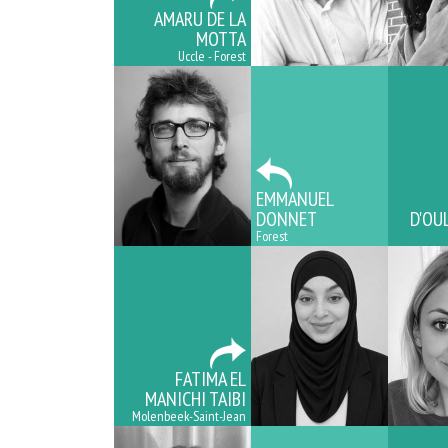
AMARU DE LA
MOTTA
Uccle - Forest
EMMANUEL
DONNET
D'OU
Forest
FATIMA EL
MANICHI TAIBI
Molenbeek-Saint-Jean