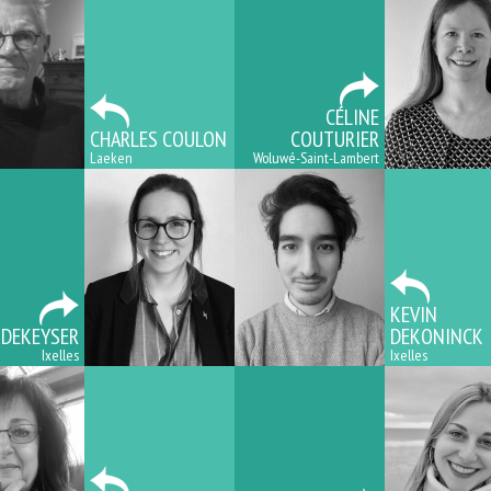
CÉLINE
CHARLES COULON
COUTURIER
Laeken
Woluwé-Saint-Lambert
KEVIN
 DEKEYSER
DEKONINCK
Ixelles
Ixelles