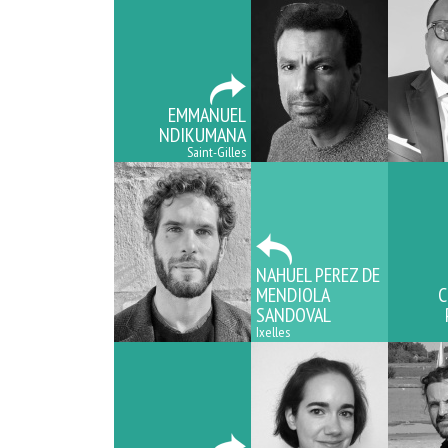
EMMANUEL
NDIKUMANA
Saint-Gilles
NAHUEL PEREZ DE
MENDIOLA
C
SANDOVAL
Ixelles