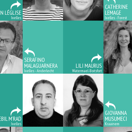
CATHERINE
N LÉGLISE
LEMAGE
Ixelles
Ixelles - Forest
SERAFINO
MALAGUARNERA
LILI MAURUS
Ixelles - Anderlecht
Watermael-Boitsfort
GIOVANNA
EBIL M’RAD
MUSUMECI
Ixelles
Kraainem