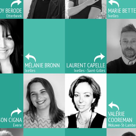
DY BERODE
MARIE BETT
Etterbeek
Ixelles
MÉLANIE BRONN
LAURENT CAPELLE
Ixelles
Ixelles - Saint-Gilles
VALÉRIE
SON CIGNA
COOREMAN
Evere
Woluwe-St-Lambe