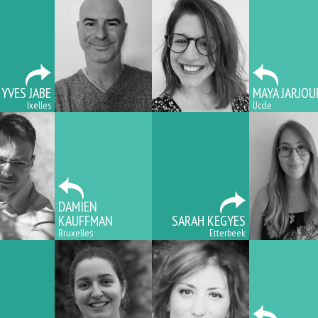
YVES JABE
MAYA JARJOU
Ixelles
Uccle
DAMIEN
KAUFFMAN
SARAH KEGYES
Bruxelles
Etterbeek