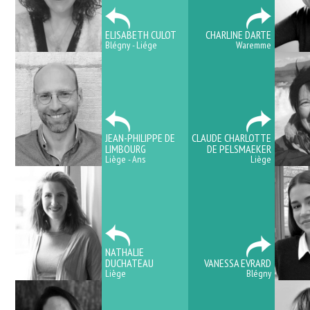
ELISABETH CULOT
CHARLINE DARTE
Blégny - Liége
Waremme
JEAN-PHILIPPE DE
CLAUDE CHARLOTTE
LIMBOURG
DE PELSMAEKER
Liège - Ans
Liège
NATHALIE
DUCHATEAU
VANESSA EVRARD
Liège
Blégny