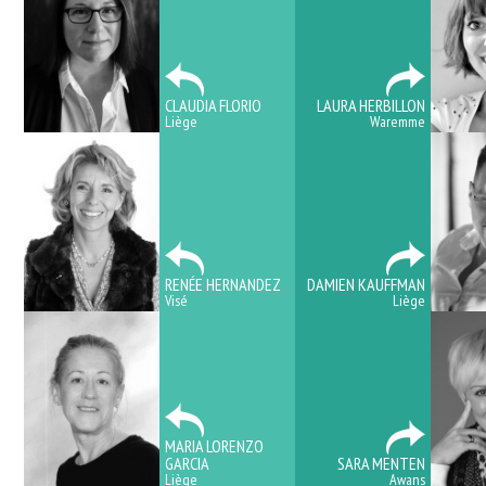
CLAUDIA FLORIO
LAURA HERBILLON
Liège
Waremme
RENÉE HERNANDEZ
DAMIEN KAUFFMAN
Visé
Liège
MARIA LORENZO
GARCIA
SARA MENTEN
Liège
Awans