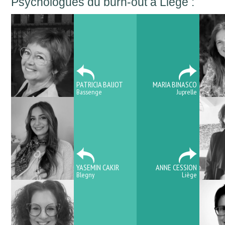
Psychologues du burn-out à Liège :
PATRICIA BAIJOT
MARIA BINASCO
Bassenge
Juprelle
YASEMIN CAKIR
ANNE CESSION
Blegny
Liège