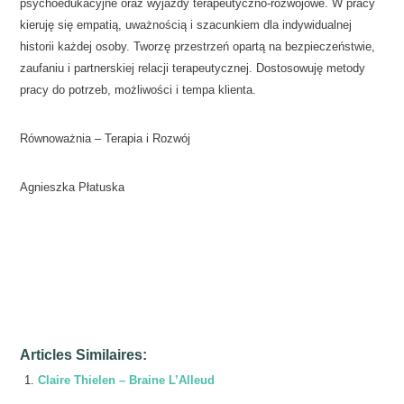
psychoedukacyjne oraz wyjazdy terapeutyczno-rozwojowe. W pracy
kieruję się empatią, uważnością i szacunkiem dla indywidualnej
historii każdej osoby. Tworzę przestrzeń opartą na bezpieczeństwie,
zaufaniu i partnerskiej relacji terapeutycznej. Dostosowuję metody
pracy do potrzeb, możliwości i tempa klienta.
Równoważnia – Terapia i Rozwój
Agnieszka Płatuska
Agnieszka Platuska – Geel
Articles Similaires:
Claire Thielen – Braine L’Alleud
...