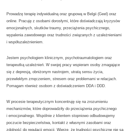
Prowadzę terapię indywidualną oraz grupową w Belgii (Geel) oraz
online. Pracuję z osobami dorosłymi, które doświadczają kryzysów
emocjonalnych, skutków traumy, przeciążenia psychicznego,
wypalenia zawodowego oraz trudności związanych z uzależnieniami
i współuzależnieniem.
Jestem psychologiem klinicznym, psychotraumatologiem oraz
terapeutką uzależnień. W swojej pracy wspieram osoby zmagające
się z depresją, obniżonym nastrojem, utratą sensu życia,
przewlekłym zmęczeniem, stresem oraz problemami w relacjach.
Pomagam również osobom z doświadczeniem DDA i DDD.
W procesie terapeutycznym koncentruję się na zrozumieniu
mechanizmów, które doprowadziły do przeciążenia psychicznego
i emocjonalnego. Wspólnie z klientem stopniowo odbudowujemy
poczucie bezpieczeństwa, kontakt z własnymi zasobami oraz
zdolność do regulacji emocji. Wierzę, że trudności psychiczne nie są