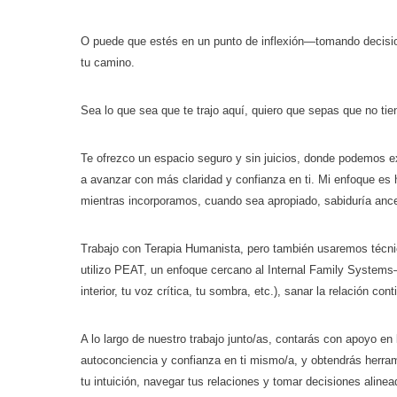
O puede que estés en un punto de inflexión—tomando decisio
tu camino.
Sea lo que sea que te trajo aquí, quiero que sepas que no tie
Te ofrezco un espacio seguro y sin juicios, donde podemos 
a avanzar con más claridad y confianza en ti. Mi enfoque es h
mientras incorporamos, cuando sea apropiado, sabiduría ance
Trabajo con Terapia Humanista, pero también usaremos técnic
utilizo PEAT, un enfoque cercano al Internal Family Systems
interior, tu voz crítica, tu sombra, etc.), sanar la relación c
A lo largo de nuestro trabajo junto/as, contarás con apoyo e
autoconciencia y confianza en ti mismo/a, y obtendrás herram
tu intuición, navegar tus relaciones y tomar decisiones alin