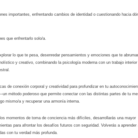
nes importantes, enfrentando cambios de identidad o cuestionando hacia dón
nes que enfrentarlo solo/a.
explorar lo que te pesa, desenredar pensamientos y emociones que te abruma
olístico y creativo, combinando la psicología moderna con un trabajo interior
stral.
as de conexión corporal y creatividad para profundizar en tu autoconocimie
—un método poderoso que permite conectar con las distintas partes de tu men
ontigo mismo/a y recuperar una armonía interna.
n los momentos de toma de conciencia más difíciles, desarrollarás una mayor
ientas para afrontar los desafíos futuros con seguridad. Volverás a aprender
eadas con tu verdad más profunda.