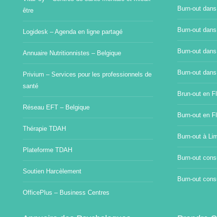
Burn-out dans
être
Burn-out dans
Logidesk – Agenda en ligne partagé
Burn-out dans
Annuaire Nutritionnistes – Belgique
Burn-out dans
Privium – Services pour les professionnels de
santé
Brun-out en Fl
Réseau EFT – Belgique
Burn-out en F
Thérapie TDAH
Burn-out à Li
Plateforme TDAH
Burn-out consu
Soutien Harcèlement
Burn-out consu
OfficePlus – Business Centres