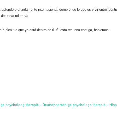
trasfondo profundamente internacional, comprendo lo que es vivir entre identi
o de uno/a mismo/a.
 la plenitud que ya está dentro de ti. Si esto resuena contigo, hablemos.
ige psycholoog therapie – Deutschsprachige psychologe therapie – Hisp