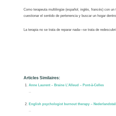
Como terapeuta multilingüe (español, inglés, francés) con un 
cuestionar el sentido de pertenencia y buscar un hogar dentr
La terapia no se trata de reparar nada—se trata de redescubrir
Psicólogo titulado En línea Delphine Joyce
Articles Similaires:
Anne Laurent – Braine L’Alleud – Pont-à-Celles
...
English psychologist burnout therapy – Nederlandstal
...