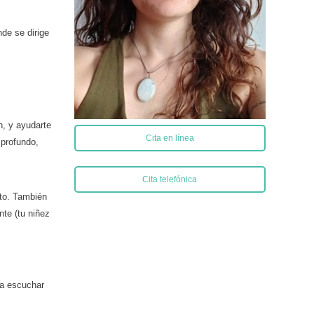
de se dirige
n, y ayudarte
Cita en línea
 profundo,
Cita telefónica
nto. También
te (tu niñez
 a escuchar