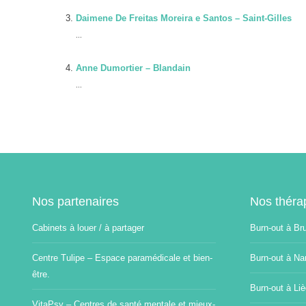
Daimene De Freitas Moreira e Santos – Saint-Gilles
...
Anne Dumortier – Blandain
...
Nos partenaires
Nos théra
Cabinets à louer / à partager
Burn-out à Br
Centre Tulipe – Espace paramédicale et bien-
Burn-out à Na
être.
Burn-out à Li
VitaPsy – Centres de santé mentale et mieux-