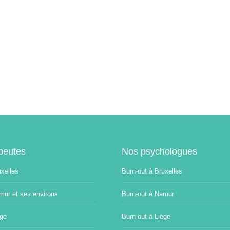
peutes
Nos psychologues
uxelles
Burn-out à Bruxelles
mur et ses environs
Burn-out à Namur
ège
Burn-out à Liège