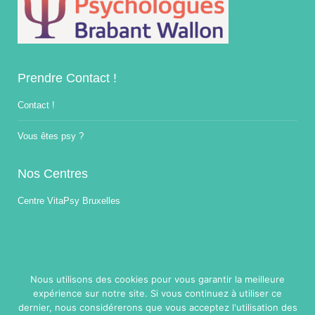
Prendre Contact !
Contact !
Vous êtes psy ?
Nos Centres
Centre VitaPsy Bruxelles
Nous utilisons des cookies pour vous garantir la meilleure
expérience sur notre site. Si vous continuez à utiliser ce
Copyright © 2014-2026
Traitement Burnout.
Tous droits réservés.
dernier, nous considérerons que vous acceptez l'utilisation des
Powered by
Privium – Des services qui soutiennent vos soins. Pour