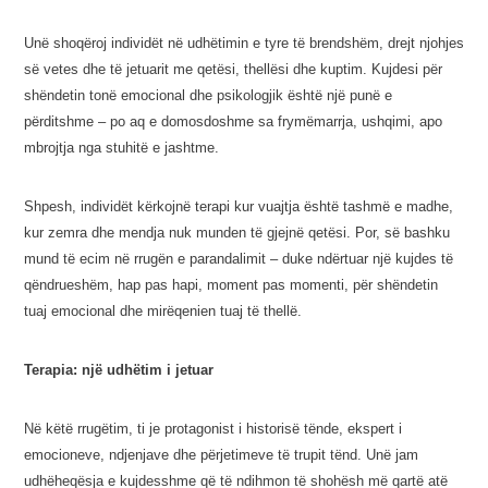
Unë shoqëroj individët në udhëtimin e tyre të brendshëm, drejt njohjes
së vetes dhe të jetuarit me qetësi, thellësi dhe kuptim. Kujdesi për
shëndetin tonë emocional dhe psikologjik është një punë e
përditshme – po aq e domosdoshme sa frymëmarrja, ushqimi, apo
mbrojtja nga stuhitë e jashtme.
Shpesh, individët kërkojnë terapi kur vuajtja është tashmë e madhe,
kur zemra dhe mendja nuk munden të gjejnë qetësi. Por, së bashku
mund të ecim në rrugën e parandalimit – duke ndërtuar një kujdes të
qëndrueshëm, hap pas hapi, moment pas momenti, për shëndetin
tuaj emocional dhe mirëqenien tuaj të thellë.
Terapia: një udhëtim i jetuar
Në këtë rrugëtim, ti je protagonist i historisë tënde, ekspert i
emocioneve, ndjenjave dhe përjetimeve të trupit tënd. Unë jam
udhëheqësja e kujdesshme që të ndihmon të shohësh më qartë atë