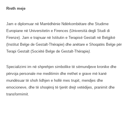
Rreth meje
Jam e diplomuar në Marrëdhënie Ndërkombëtare dhe Studime
Europiane në Universitetin e Firences (Università degli Studi di
Firenze). Jam e trajnuar në Istitutin e Terapisë Gestalt në Belgjikë
(Institut Belge de Gestalt-Thérapie) dhe anëtare e Shoqatës Belge për
Terapi Gestalt (Société Belge de Gestalt-Thérapie
).
Specializimi im në shprehjen simbolike të sëmundjeve kronike dhe
përvoja personale me meditimin dhe rrethet e grave më kanë
mundësuar të shoh lidhjen e hollë mes trupit, mendjes dhe
emocioneve, dhe të shoqëroj të tjerët drejt vetëdijes, pranimit dhe
transformimit.
Gestalt therapist – Ganshoren | Borana
Taraj
Gestalt therapist