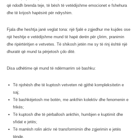
që ndodh brenda teje, të bësh të vetëdijshme emocionet e fshehura
dhe të krijosh hapësirë për ndryshim.
Fjala dhe heshtja janë veglat tona: një fjalë e zgjedhur me kujdes ose
një heshtje e vetëdijshme mund të hapë derën për çlirim, pranimin
dhe ripërtëritjen e vetvetes. Të shikosh jetën me sy të rinj është një
dhuratë që mund ta përjetosh çdo ditë.
Disa udhëtime që mund të ndërmarrim së bashku:
Të njohësh dhe të kuptosh vetveten në gjithë kompleksitetin e
saj;
Të bashkëjetosh me botën, me ankthin kolektiv dhe fenomenin e
frikës;
Të kuptosh dhe të përballosh ankthin, humbjen e kuptimit dhe
sfidat e jetës;
Të marrësh rolin aktiv në transformimin dhe zgjerimin e jetës
tënde.