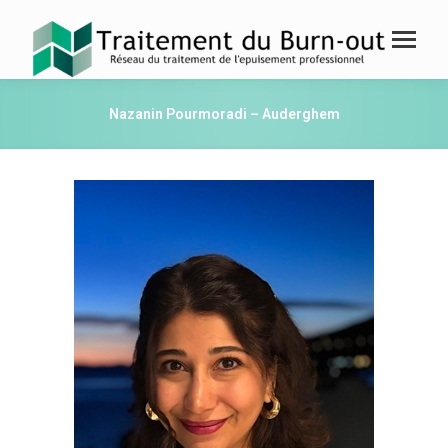
Nazanin Pourmoradi – Auderghem