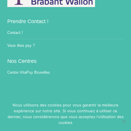
Prendre Contact !
Contact !
Vous êtes psy ?
Nos Centres
Centre VitaPsy Bruxelles
Nous utilisons des cookies pour vous garantir la meilleure
expérience sur notre site. Si vous continuez à utiliser ce
Copyright © 2014-2026
Traitement Burnout.
Tous droits réservés.
dernier, nous considérerons que vous acceptez l'utilisation des
Powered by
Privium – Des services qui soutiennent vos soins. Pour
cookies
psychologues, psychotherapeutes et hypnotherapeutes.