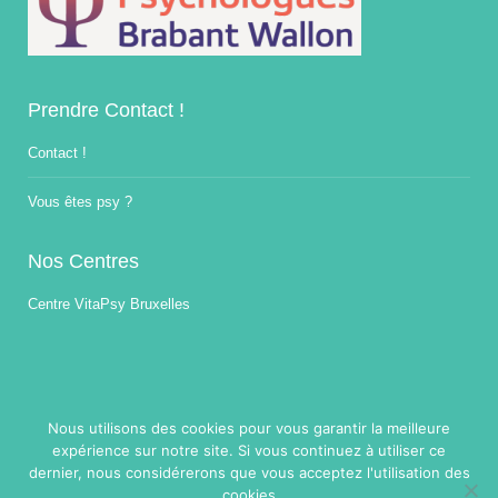
Prendre Contact !
Contact !
Vous êtes psy ?
Nos Centres
Centre VitaPsy Bruxelles
Nous utilisons des cookies pour vous garantir la meilleure
expérience sur notre site. Si vous continuez à utiliser ce
Copyright © 2014-2026
Traitement Burnout.
Tous droits réservés.
dernier, nous considérerons que vous acceptez l'utilisation des
Powered by
Privium – Des services qui soutiennent vos soins. Pour
cookies