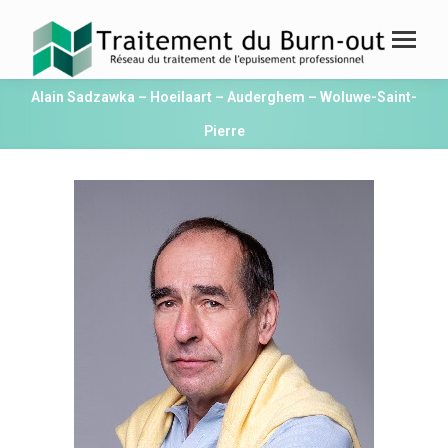
Alain Sadzawka – Hoeilaart – Auderghem – Woluwe-Saint-
Pierre