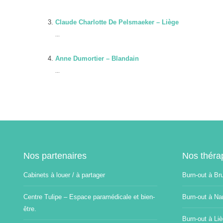
Claude Charlotte De Pelsmaeker – Liège
...
Anne Dumortier – Blandain
...
Nos partenaires
Nos théra
Cabinets à louer / à partager
Burn-out à Br
Centre Tulipe – Espace paramédicale et bien-
Burn-out à Na
être.
Burn-out à Li