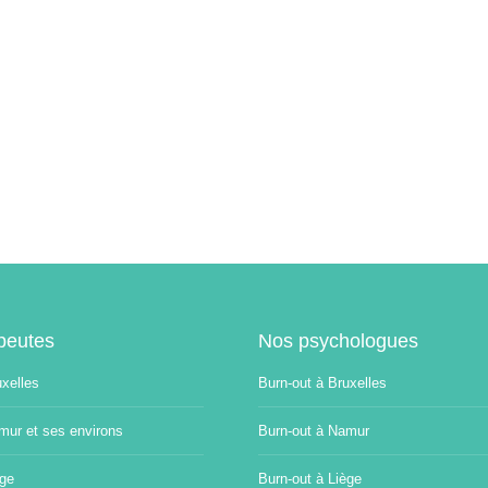
peutes
Nos psychologues
uxelles
Burn-out à Bruxelles
mur et ses environs
Burn-out à Namur
ège
Burn-out à Liège