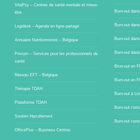
VitaPsy – Centres de santé mentale et mieux-
Burn-out dans
être
Burn-out dans
Logidesk – Agenda en ligne partagé
Burn-out dans
Annuaire Nutritionnistes – Belgique
Burn-out dans
Privium – Services pour les professionnels de
santé
Brun-out en Fl
Réseau EFT – Belgique
Burn-out en F
Thérapie TDAH
Burn-out à Li
Plateforme TDAH
Burn-out consu
Soutien Harcèlement
Burn-out consu
OfficePlus – Business Centres