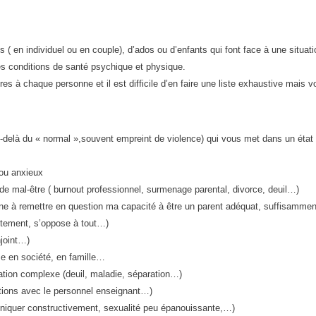
 ( en individuel ou en couple), d’ados ou d’enfants qui font face à une situati
s conditions de santé psychique et physique.
s à chaque personne et il est difficile d’en faire une liste exhaustive mais v
delà du « normal »,souvent empreint de violence) qui vous met dans un état 
 ou anxieux
e mal-être ( burnout professionnel, surmenage parental, divorce, deuil…)
amène à remettre en question ma capacité à être un parent adéquat, suffisammen
ctement, s’oppose à tout…)
njoint…)
me en société, en famille…
ation complexe (deuil, maladie, séparation…)
elations avec le personnel enseignant…)
muniquer constructivement, sexualité peu épanouissante,…)