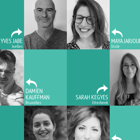
YVES JABE
MAYA JARJOU
Ixelles
Uccle
DAMIEN
KAUFFMAN
SARAH KEGYES
Bruxelles
Etterbeek