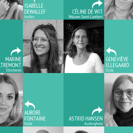
ISABELLE
DEWALLEF
CÉLINE DE WIT
Ixelles
Woluwe-Saint-Lambert
MARINE
GENEVIÈVE
LTREMONT
ELLEGAARD
Etterbeek
Uccle
AURORE
FONTAINE
ASTRID HANSEN
Uccle
Auderghem