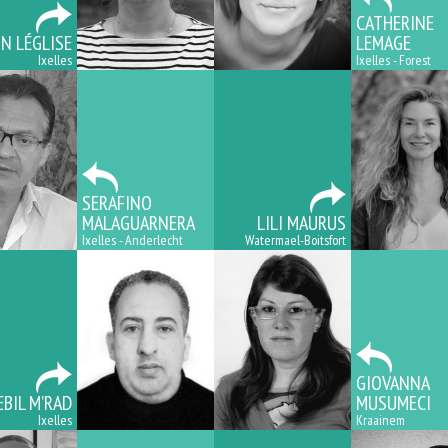
CATHERINE
N LÉGLISE
LEMAGE
Ixelles
Ixelles - Forest
SERAFINO
MALAGUARNERA
LILI MAURUS
Ixelles - Anderlecht
Watermael-Boitsfort
GIOVANNA
EBIL M’RAD
MUSUMECI
Ixelles
Kraainem