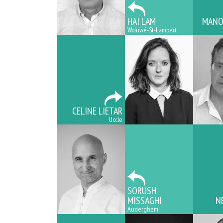
HAI LAM
MANO
Woluwé-St-Lambert
CELINE LIETAR
Uccle
SORUSH
MISSAGHI
N
Auderghem