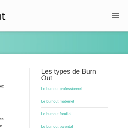
Les types de Burn-
Out
rez
Le burnout professionnel
Le burnout maternel
Le burnout familial
ses
re
Le burnout parental