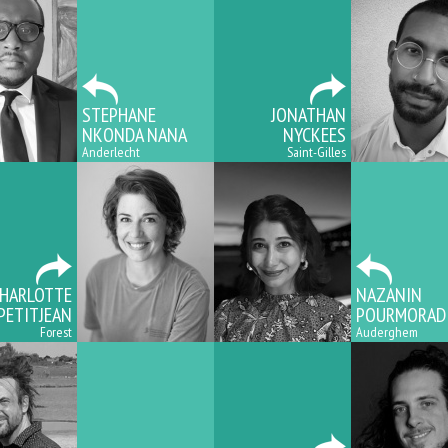
STEPHANE
JONATHAN
NKONDA NANA
NYCKEES
Anderlecht
Saint-Gilles
HARLOTTE
NAZANIN
PETITJEAN
POURMORAD
Forest
Auderghem