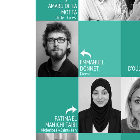
AMARU DE LA
MOTTA
Uccle - Forest
EMMANUEL
DONNET
D'OU
Forest
FATIMA EL
MANICHI TAIBI
Molenbeek-Saint-Jean