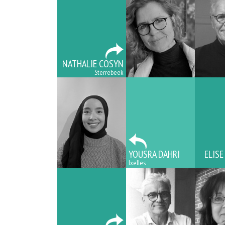
NATHALIE COSYN
Sterrebeek
YOUSRA DAHRI
ELISE
Ixelles