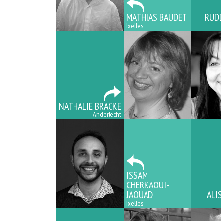
MATHIAS BAUDET
RUD
Ixelles
NATHALIE BRACKE
Anderlecht
ISSAM
CHERKAOUI-
JAOUAD
ALI
Ixelles