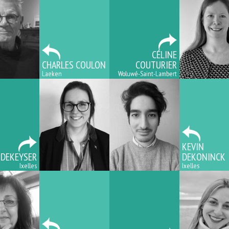
CÉLINE
CHARLES COULON
COUTURIER
Laeken
Woluwé-Saint-Lambert
KEVIN
 DEKEYSER
DEKONINCK
Ixelles
Ixelles