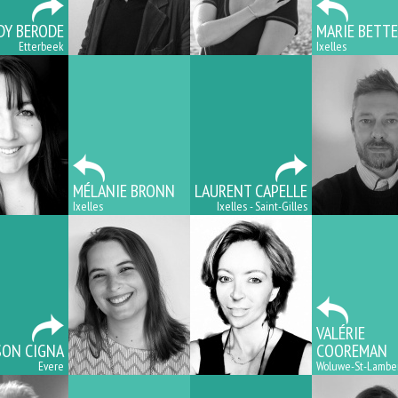
DY BERODE
MARIE BETT
Etterbeek
Ixelles
MÉLANIE BRONN
LAURENT CAPELLE
Ixelles
Ixelles - Saint-Gilles
VALÉRIE
SON CIGNA
COOREMAN
Evere
Woluwe-St-Lambe