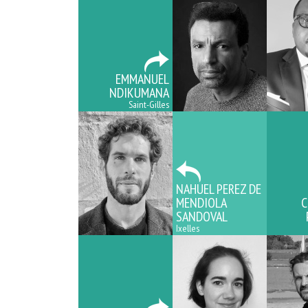
EMMANUEL
NDIKUMANA
Saint-Gilles
NAHUEL PEREZ DE
MENDIOLA
C
SANDOVAL
Ixelles