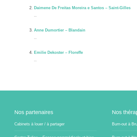
Daimene De Freitas Moreira e Santos – Saint-Gilles
...
Anne Dumortier – Blandain
...
Emilie Dekoster – Floreffe
...
Nos partenaires
Nos théra
Cabinets à louer / à partager
Burn-out à Br