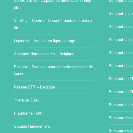
Centre Tulipe – Espace paramédicale et bien-
Burn-out à Na
être.
Burn-out à Li
VitaPsy – Centres de santé mentale et mieux-
Burn-out dans
être
Burn-out dans
Logidesk – Agenda en ligne partagé
Burn-out dans
Annuaire Nutritionnistes – Belgique
Burn-out dans
Privium – Services pour les professionnels de
santé
Brun-out en Fl
Réseau EFT – Belgique
Burn-out en F
Thérapie TDAH
Burn-out à Li
Plateforme TDAH
Burn-out consu
Soutien Harcèlement
Burn-out consu