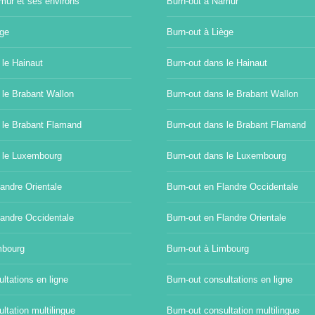
mur et ses environs
Burn-out à Namur
ège
Burn-out à Liège
 le Hainaut
Burn-out dans le Hainaut
 le Brabant Wallon
Burn-out dans le Brabant Wallon
 le Brabant Flamand
Burn-out dans le Brabant Flamand
 le Luxembourg
Burn-out dans le Luxembourg
andre Orientale
Burn-out en Flandre Occidentale
landre Occidentale
Burn-out en Flandre Orientale
mbourg
Burn-out à Limbourg
ltations en ligne
Burn-out consultations en ligne
ltation multilingue
Burn-out consultation multilingue