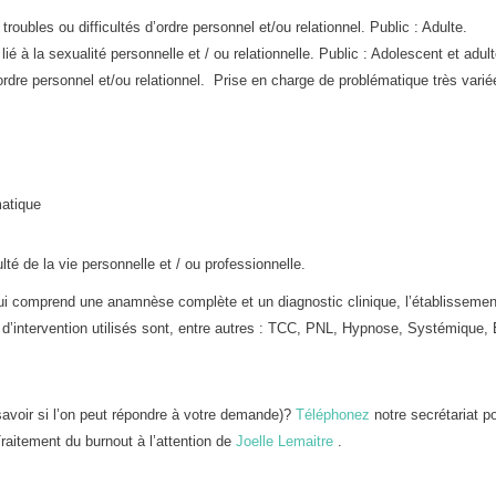
roubles ou difficultés d’ordre personnel et/ou relationnel. Public : Adulte.
lié à la sexualité personnelle et / ou relationnelle. Public : Adolescent et adul
’ordre personnel et/ou relationnel. Prise en charge de problématique très varié
matique
lté de la vie personnelle et / ou professionnelle.
i comprend une anamnèse complète et un diagnostic clinique, l’établissement
ls d’intervention utilisés sont, entre autres : TCC, PNL, Hypnose, Systémiqu
avoir si l’on peut répondre à votre demande)?
Téléphonez
notre secrétariat p
raitement du burnout à l’attention de
Joelle Lemaitre
.