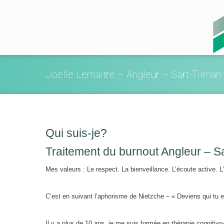
Joelle Lemaitre – Angleur – Sart-Tilman
Qui suis-je?
Traitement du burnout Angleur – Sa
Mes valeurs : Le respect. La bienveillance. L’écoute active. L’
C’est en suivant l’aphorisme de Nietzche – « Deviens qui tu e
Il y a plus de 10 ans, je me suis formée en thérapie cognitivo