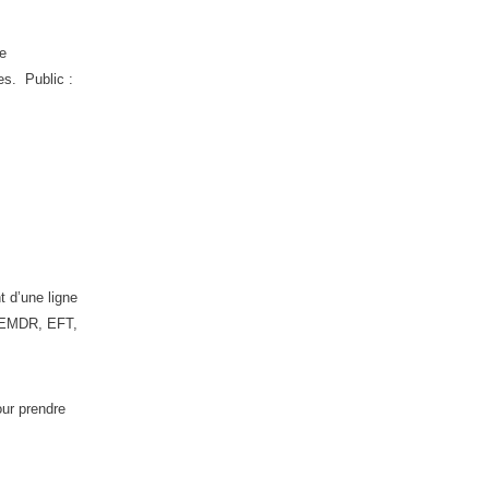
te
es. Public :
 d’une ligne
e, EMDR, EFT,
our prendre