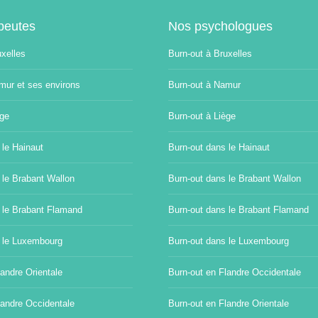
peutes
Nos psychologues
uxelles
Burn-out à Bruxelles
mur et ses environs
Burn-out à Namur
ège
Burn-out à Liège
 le Hainaut
Burn-out dans le Hainaut
 le Brabant Wallon
Burn-out dans le Brabant Wallon
 le Brabant Flamand
Burn-out dans le Brabant Flamand
 le Luxembourg
Burn-out dans le Luxembourg
andre Orientale
Burn-out en Flandre Occidentale
landre Occidentale
Burn-out en Flandre Orientale