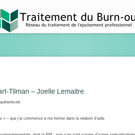
rt-Tilman – Joelle Lemaitre
authenticité.
s » – que j’ai commencé à me former dans la relation d’aide.
-comportementale, dont la PNL, puis s’en sont suivies d’autres spécialisations