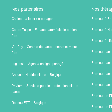
Nos partenaires
Nos théra
Cabinets à louer / à partager
Burn-out à Br
Centre Tulipe – Espace paramédicale et bien-
Burn-out à Na
être.
Burn-out à Li
VitaPsy – Centres de santé mentale et mieux-
Burn-out dans
être
Burn-out dans
Logidesk – Agenda en ligne partagé
Burn-out dans
Annuaire Nutritionnistes – Belgique
Burn-out dans
Privium – Services pour les professionnels de
santé
Brun-out en Fl
Réseau EFT – Belgique
Burn-out en F