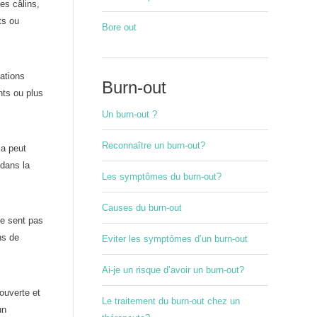
es câlins,
ts ou
Bore out
ations
Burn-out
nts ou plus
Un burn-out ?
Reconnaître un burn-out?
la peut
 dans la
Les symptômes du burn-out?
Causes du burn-out
se sent pas
ns de
Eviter les symptômes d’un burn-out
Ai-je un risque d’avoir un burn-out?
ouverte et
Le traitement du burn-out chez un
un