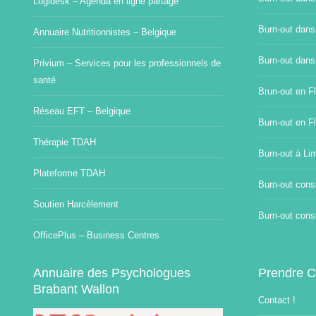
Logidesk – Agenda en ligne partagé
Burn-out dans
Annuaire Nutritionnistes – Belgique
Burn-out dans
Privium – Services pour les professionnels de
santé
Brun-out en Fl
Réseau EFT – Belgique
Burn-out en F
Thérapie TDAH
Burn-out à Li
Plateforme TDAH
Burn-out consu
Soutien Harcèlement
Burn-out consu
OfficePlus – Business Centres
Annuaire des Psychologues
Prendre C
Brabant Wallon
Contact !