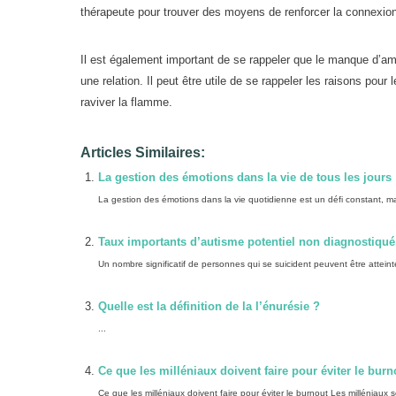
thérapeute pour trouver des moyens de renforcer la connexion 
Il est également important de se rappeler que le manque d’amou
une relation. Il peut être utile de se rappeler les raisons p
raviver la flamme.
Articles Similaires:
La gestion des émotions dans la vie de tous les jours 
La gestion des émotions dans la vie quotidienne est un défi constant, ma
Taux importants d’autisme potentiel non diagnostiqué
Un nombre significatif de personnes qui se suicident peuvent être attei
Quelle est la définition de la l’énurésie ?
...
Ce que les milléniaux doivent faire pour éviter le burn
Ce que les milléniaux doivent faire pour éviter le burnout Les milléniaux se