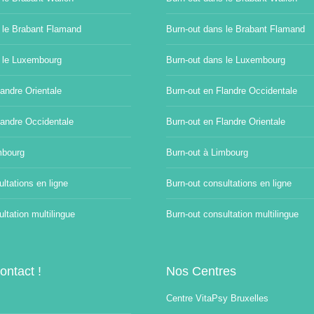
 le Brabant Flamand
Burn-out dans le Brabant Flamand
 le Luxembourg
Burn-out dans le Luxembourg
andre Orientale
Burn-out en Flandre Occidentale
landre Occidentale
Burn-out en Flandre Orientale
mbourg
Burn-out à Limbourg
ltations en ligne
Burn-out consultations en ligne
ltation multilingue
Burn-out consultation multilingue
ontact !
Nos Centres
Centre VitaPsy Bruxelles