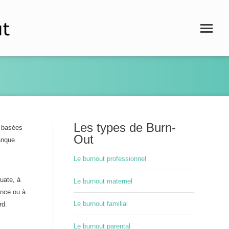
Les types de Burn-
t basées
Out
manque
Le burnout professionnel
uate, à
Le burnout maternel
ance ou à
Le burnout familial
rd.
Le burnout parental