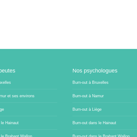
peutes
Nos psychologues
uxelles
Burn-out à Bruxelles
mur et ses environs
Burn-out à Namur
ège
Burn-out à Liège
 le Hainaut
Burn-out dans le Hainaut
 le Brabant Wallon
Burn-out dans le Brabant Wallon