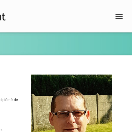
 diplômé de
es.