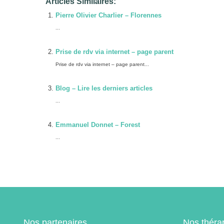
Articles Similaires:
Pierre Olivier Charlier – Florennes
...
Prise de rdv via internet – page parent
Prise de rdv via internet – page parent...
Blog – Lire les derniers articles
...
Emmanuel Donnet – Forest
...
Nos partenaires
Nos théra