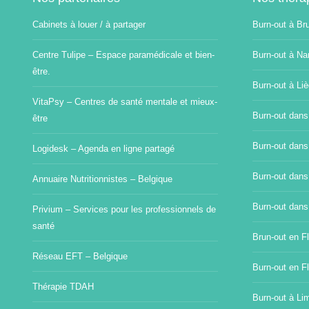
Cabinets à louer / à partager
Burn-out à Br
Centre Tulipe – Espace paramédicale et bien-
Burn-out à Na
être.
Burn-out à Li
VitaPsy – Centres de santé mentale et mieux-
Burn-out dans
être
Burn-out dans
Logidesk – Agenda en ligne partagé
Burn-out dans
Annuaire Nutritionnistes – Belgique
Burn-out dans
Privium – Services pour les professionnels de
santé
Brun-out en Fl
Réseau EFT – Belgique
Burn-out en F
Thérapie TDAH
Burn-out à Li