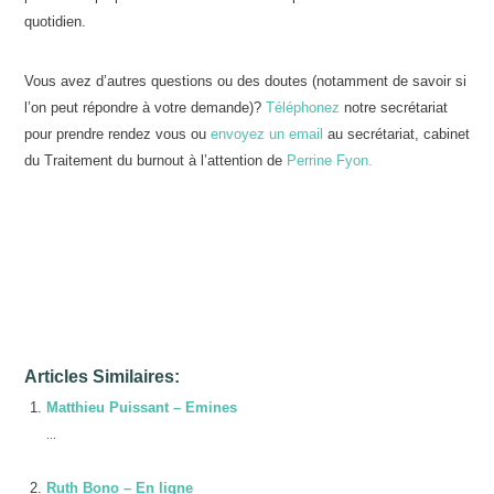
quotidien.
Vous avez d’autres questions ou des doutes (notamment de savoir si
l’on peut répondre à votre demande)?
Téléphonez
notre secrétariat
pour prendre rendez vous ou
envoyez un email
au secrétariat, cabinet
du Traitement du burnout à l’attention de
Perrine Fyon.
Psychologue et Alcoologue à
Jemeppe-sur-Sambre | Perrine Fyon
Articles Similaires:
Matthieu Puissant – Emines
...
Ruth Bono – En ligne