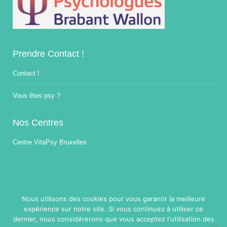
Prendre Contact !
Contact !
Vous êtes psy ?
Nos Centres
Centre VitaPsy Bruxelles
Nous utilisons des cookies pour vous garantir la meilleure
expérience sur notre site. Si vous continuez à utiliser ce
Copyright © 2014-2026
Traitement Burnout.
Tous droits réservés.
dernier, nous considérerons que vous acceptez l'utilisation des
Powered by
Privium – Des services qui soutiennent vos soins. Pour