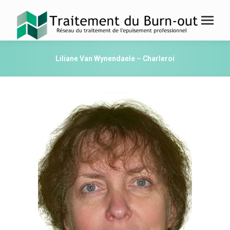
Liliane Van Wynendaele – Charleroi