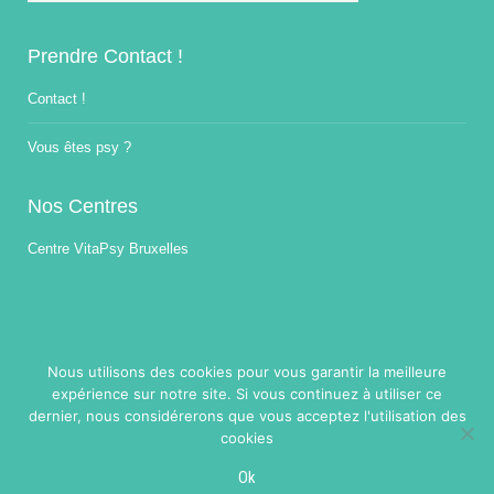
Prendre Contact !
Contact !
Vous êtes psy ?
Nos Centres
Centre VitaPsy Bruxelles
Nous utilisons des cookies pour vous garantir la meilleure
expérience sur notre site. Si vous continuez à utiliser ce
Copyright © 2014-2026
Traitement Burnout.
Tous droits réservés.
dernier, nous considérerons que vous acceptez l'utilisation des
Powered by
Privium – Des services qui soutiennent vos soins. Pour
cookies
psychologues, psychotherapeutes et hypnotherapeutes.
RGPD - Politique de Protection de la Vie Privée
Ok