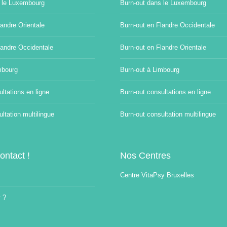
 le Luxembourg
Burn-out dans le Luxembourg
andre Orientale
Burn-out en Flandre Occidentale
landre Occidentale
Burn-out en Flandre Orientale
mbourg
Burn-out à Limbourg
ltations en ligne
Burn-out consultations en ligne
ltation multilingue
Burn-out consultation multilingue
ontact !
Nos Centres
Centre VitaPsy Bruxelles
 ?