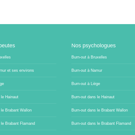
peutes
Nos psychologues
uxelles
Burn-out à Bruxelles
mur et ses environs
Burn-out à Namur
ège
Burn-out à Liège
 le Hainaut
Burn-out dans le Hainaut
 le Brabant Wallon
Burn-out dans le Brabant Wallon
 le Brabant Flamand
Burn-out dans le Brabant Flamand