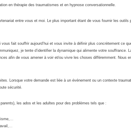
mation en thérapie des traumatismes et en hypnose conversationnelle.
rtenariat entre vous et moi. Le plus important étant de vous fournir les outils
vous fait souffrir aujourd’hui et vous invite à définir plus concrètement ce q
muniquez, je tente d’identifier la dynamique qui alimente votre souffrance. L
ances afin de vous amener à voir et/ou vivre les choses différemment. Nous e
imites. Lorsque votre demande est liée à un événement ou un contexte traumatiq
oute sécurité.
 parents), les ados et les adultes pour des problèmes tels que :
atisme,…
ravail,…