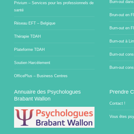
Burn-out dans
Privium – Services pour les professionnels de
santé
Brun-out en Fl
Réseau EFT – Belgique
Burn-out en F
Thérapie TDAH
Burn-out à Li
Plateforme TDAH
Burn-out consu
Soutien Harcèlement
Burn-out consu
OfficePlus – Business Centres
Annuaire des Psychologues
Prendre C
Brabant Wallon
Contact !
Vous êtes psy