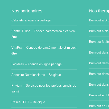
Nos partenaires
Nos théra
Cabinets à louer / à partager
Burn-out à Br
Centre Tulipe – Espace paramédicale et bien-
Burn-out à Na
être.
Burn-out à Li
VitaPsy – Centres de santé mentale et mieux-
Burn-out dans
être
Burn-out dans
Logidesk – Agenda en ligne partagé
Burn-out dans
Annuaire Nutritionnistes – Belgique
Burn-out dans
Privium – Services pour les professionnels de
santé
Brun-out en Fl
Réseau EFT – Belgique
Burn-out en F