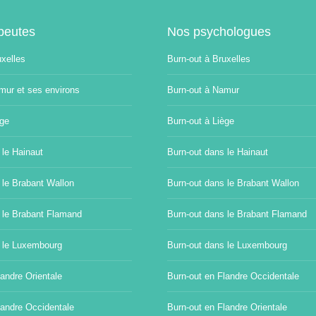
peutes
Nos psychologues
uxelles
Burn-out à Bruxelles
mur et ses environs
Burn-out à Namur
ège
Burn-out à Liège
 le Hainaut
Burn-out dans le Hainaut
 le Brabant Wallon
Burn-out dans le Brabant Wallon
 le Brabant Flamand
Burn-out dans le Brabant Flamand
 le Luxembourg
Burn-out dans le Luxembourg
andre Orientale
Burn-out en Flandre Occidentale
landre Occidentale
Burn-out en Flandre Orientale