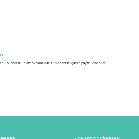
ns
qui subissent un stress chronique et qui sont fatiguées physiquement et...
peutes
Nos psychologues