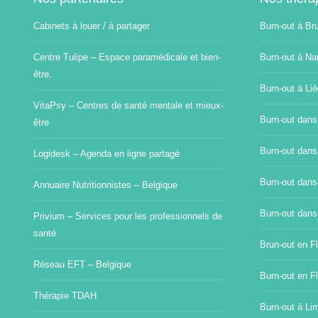
Cabinets à louer / à partager
Burn-out à Br
Centre Tulipe – Espace paramédicale et bien-
Burn-out à Na
être.
Burn-out à Li
VitaPsy – Centres de santé mentale et mieux-
Burn-out dans
être
Burn-out dans
Logidesk – Agenda en ligne partagé
Burn-out dans
Annuaire Nutritionnistes – Belgique
Burn-out dans
Privium – Services pour les professionnels de
santé
Brun-out en Fl
Réseau EFT – Belgique
Burn-out en F
Thérapie TDAH
Burn-out à Li