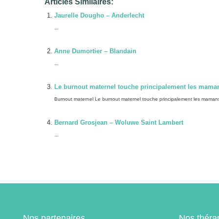
Articles Similaires:
Jaurelle Dougho – Anderlecht
...
Anne Dumortier – Blandain
...
Le burnout maternel touche principalement les mama
Burnout maternel Le burnout maternel touche principalement les mamans 
Bernard Grosjean – Woluwe Saint Lambert
...
Nos partenaires
Nos théra